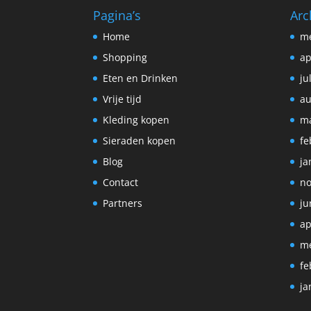
Pagina’s
Arc
Home
me
Shopping
ap
Eten en Drinken
ju
Vrije tijd
au
Kleding kopen
ma
Sieraden kopen
fe
Blog
ja
Contact
no
Partners
ju
ap
me
fe
ja