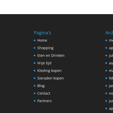
Pagina’s
Arc
Home
me
Shopping
ap
Eten en Drinken
ju
Vrije tijd
au
Kleding kopen
ma
Sieraden kopen
fe
Blog
ja
Contact
no
Partners
ju
ap