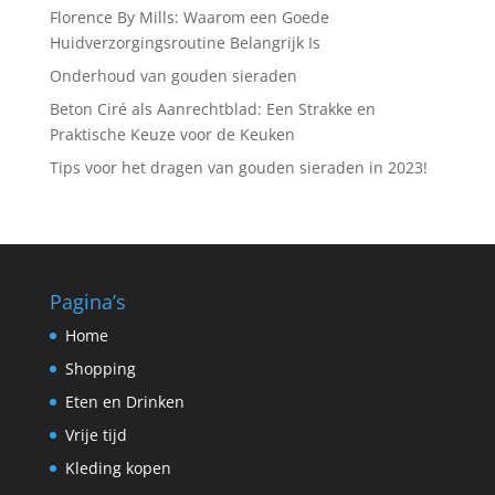
Florence By Mills: Waarom een Goede
Huidverzorgingsroutine Belangrijk Is
Onderhoud van gouden sieraden
Beton Ciré als Aanrechtblad: Een Strakke en
Praktische Keuze voor de Keuken
Tips voor het dragen van gouden sieraden in 2023!
Pagina’s
Home
Shopping
Eten en Drinken
Vrije tijd
Kleding kopen